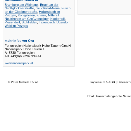
Bramberg am Wildkogel
,
Bruck an der
Großglocknerstraße
,
die Zillertal Arena
,
Fusch
an der Glocknerstraße
,
Hollersbach im
Pinzgau
,
Königsleiten
,
Krimml
,
Mittersill
,
Neukirchen am Großvenediger
,
Niedernsill
,
Piesendorf
,
Stuhlfelden
,
Taxenbach
,
Uttendorf
,
Wald im Pinzgau
mehr Infos vor Ort:
Ferienregion Nationalpark Hohe Tauern GmbH
Nationalpark Hohe Tauern 1
A- 5730 Ferienregion
Tel. +43(0)6562/40939-14
www.nationalpark.at
© 2026
Michel-EDV.at
Impressum & AGB
|
Datensch
Inhalt: Pauschalangebote Natio