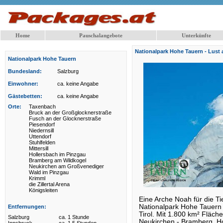
Home
Pauschalangebote
Unterkünfte
Nationalpark Hohe Tauern - Lust
Nationalpark Hohe Tauern
Bundesland:
Salzburg
Einwohner:
ca. keine Angabe
Gästebetten:
ca. keine Angabe
Orte:
Taxenbach
Bruck an der Großglocknerstraße
Fusch an der Glocknerstraße
Piesendorf
Niedernsill
Uttendorf
Stuhlfelden
Mittersill
Hollersbach im Pinzgau
Bramberg am Wildkogel
Neukirchen am Großvenediger
Wald im Pinzgau
Krimml
die Zillertal Arena
Königsleiten
Eine Arche Noah für die Ti
Nationalpark Hohe Tauern 
Entfernungen:
Tirol. Mit 1.800 km² Fläch
Salzburg
ca. 1 Stunde
Neukirchen - Bramberg, Hol