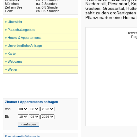
Innsbruck
ca. 1,5 Stunden
Niedernsill, Piesendorf, 
München
ca. 2 Stunden
Zell am See
ca. 0,5 Stunden
Gastein, Grossarltal, Hüt
Lienz
ca. 0,5 Stunden
zählt zu den großartigste
Pflanzenarten eine Heimat
» Übersicht
» Pauschalangebote
Derzei
Reg
» Hotels & Appartements
» Unverbindliche Anfrage
» Karte
» Webcams
» Wetter
Zimmer / Appartements anfragen
Von:
Bis:
Das aktuelle Wetter in