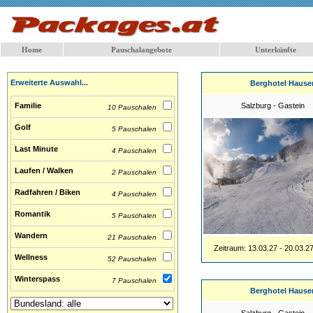
Home
Pauschalangebote
Unterkünfte
Erweiterte Auswahl...
Berghotel Hause
Familie
Salzburg - Gastein
10 Pauschalen
Golf
5 Pauschalen
Last Minute
4 Pauschalen
Laufen / Walken
2 Pauschalen
Radfahren / Biken
4 Pauschalen
Romantik
5 Pauschalen
Wandern
21 Pauschalen
Zeitraum: 13.03.27 - 20.03.2
Wellness
52 Pauschalen
Winterspass
7 Pauschalen
Berghotel Hause