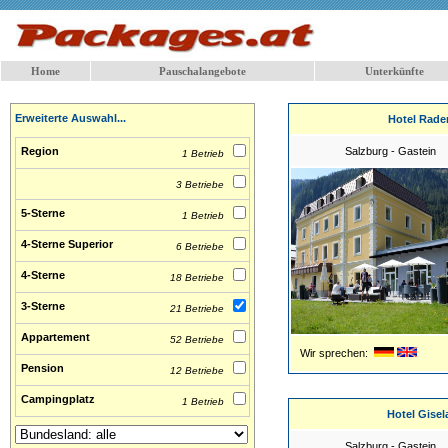
Home
Pauschalangebote
Unterkünfte
Erweiterte Auswahl...
Hotel Rade
Region
Salzburg - Gastein
1 Betrieb
3 Betriebe
5-Sterne
1 Betrieb
4-Sterne Superior
6 Betriebe
4-Sterne
18 Betriebe
3-Sterne
21 Betriebe
Appartement
52 Betriebe
Wir sprechen:
Pension
12 Betriebe
Campingplatz
1 Betrieb
Hotel Gisel
Salzburg - Gastein