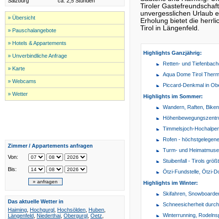
Salzburg
ca. 2,5 Stunden
Tiroler Gastefreundschaf
unvergesslichen Urlaub e
» Übersicht
Erholung bietet die herr
Tirol in Längenfeld.
» Pauschalangebote
» Hotels & Appartements
Highlights Ganzjährig:
» Unverbindliche Anfrage
Retten- und Tiefenbach
» Karte
Aqua Dome Tirol Therm
» Webcams
Piccard-Denkmal in Ob
» Wetter
Highlights im Sommer:
Wandern, Raften, Biken,
Höhenbewegungszentru
Timmelsjoch-Hochalpe
Rofen - höchstgelegene
Zimmer / Appartements anfragen
Turm- und Heimatmus
Von:
Stuibenfall - Tirols grö
Bis:
Ötzi-Fundstelle, Ötzi-Do
Highlights im Winter:
Skifahren, Snowboarde
Das aktuelle Wetter in
Schneesicherheit durc
Haiming
,
Hochgurgl
,
Hochsölden
,
Huben
,
Winterrunning, Rodelns
Längenfeld
,
Niederthai
,
Obergurgl
,
Oetz
,