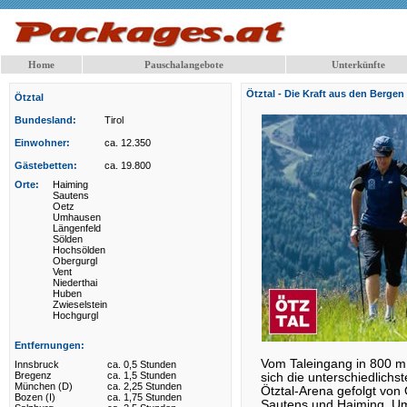
Home
Pauschalangebote
Unterkünfte
Ötztal - Die Kraft aus den Bergen
Ötztal
Bundesland:
Tirol
Einwohner:
ca. 12.350
Gästebetten:
ca. 19.800
Orte:
Haiming
Sautens
Oetz
Umhausen
Längenfeld
Sölden
Hochsölden
Obergurgl
Vent
Niederthai
Huben
Zwieselstein
Hochgurgl
Entfernungen:
Vom Taleingang in 800 m
Innsbruck
ca. 0,5 Stunden
Bregenz
ca. 1,5 Stunden
sich die unterschiedlichs
München (D)
ca. 2,25 Stunden
Ötztal-Arena gefolgt von
Bozen (I)
ca. 1,75 Stunden
Sautens und Haiming. U