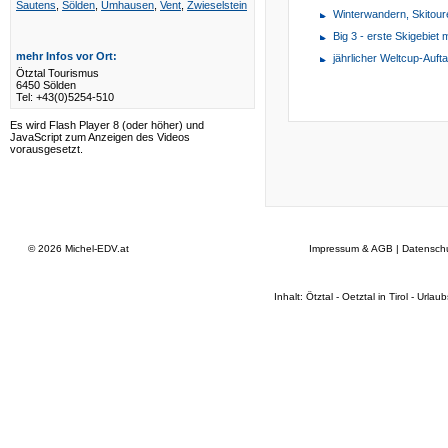
Sautens
,
Sölden
,
Umhausen
,
Vent
,
Zwieselstein
Winterwandern, Skitou
Big 3 - erste Skigebiet 
mehr Infos vor Ort:
jährlicher Weltcup-Auf
Ötztal Tourismus
6450 Sölden
Tel: +43(0)5254-510
Es wird Flash Player 8 (oder höher) und
JavaScript zum Anzeigen des Videos
vorausgesetzt.
© 2026
Michel-EDV.at
Impressum & AGB
|
Datensch
Inhalt: Ötztal - Oetztal in Tirol - Urla