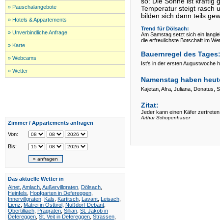
so: Die Sonne ist kräftig
» Pauschalangebote
Temperatur steigt rasch u
bilden sich dann teils gew
» Hotels & Appartements
Trend für
Dölsach:
» Unverbindliche Anfrage
Am Samstag setzt sich ein langle
die erfreulichste Botschaft im We
» Karte
Bauernregel des Tages
» Webcams
Ist's in der ersten Augustwoche h
» Wetter
Namenstag haben heut
Kajetan, Afra, Juliana, Donatus, S
Zitat:
Jeder kann einen Käfer zertreten
Arthur Schopenhauer
Zimmer / Appartements anfragen
Von:
Bis:
Das aktuelle Wetter in
Ainet
,
Amlach
,
Außervillgraten
,
Dölsach
,
Heinfels
,
Hopfgarten in Defereggen
,
Innervillgraten
,
Kals
,
Kartitsch
,
Lavant
,
Leisach
,
Lienz
,
Matrei in Osttirol
,
Nußdorf-Debant
,
Obertilliach
,
Prägraten
,
Sillian
,
St. Jakob in
Defereggen
,
St. Veit in Defereggen
,
Strassen
,