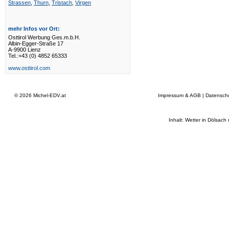
Strassen
,
Thurn
,
Tristach
,
Virgen
mehr Infos vor Ort:
Osttirol Werbung Ges.m.b.H.
Albin-Egger-Straße 17
A-9900 Lienz
Tel.:+43 (0) 4852 65333
www.osttirol.com
© 2026
Michel-EDV.at
Impressum & AGB
|
Datensch
Inhalt: Wetter in Dölsach