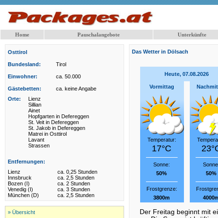
Home
Pauschalangebote
Unterkünfte
Das Wetter in Dölsach
Osttirol
Bundesland:
Tirol
Heute, 07.08.2026
Einwohner:
ca. 50.000
Vormittag
Nachmit
Gästebetten:
ca. keine Angabe
Orte:
Lienz
Sillian
Ainet
Hopfgarten in Defereggen
St. Veit in Defereggen
St. Jakob in Defereggen
Matrei in Osttirol
Lavant
Temperatur:
Temperat
Strassen
17°C
23°
Entfernungen:
Sonne:
Sonne
Lienz
ca. 0,25 Stunden
50%
50%
Innsbruck
ca. 2,5 Stunden
Bozen (I)
ca. 2 Stunden
Frostgrenze:
Frostgre
Venedig (I)
ca. 3 Stunden
München (D)
ca. 2,5 Stunden
3800m
4000
Der Freitag beginnt mit e
» Übersicht