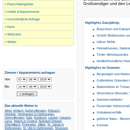
Großvendiger und den Li
» Pauschalangebote
» Hotels & Appartements
» Unverbindliche Anfrage
Highlights Ganzjährig:
» Karte
Brauchtum und Kulinar
» Webcams
Schloß Weißenstein un
» Wetter
Islitzer Mühle
Heimatmuseen, Nation
Tiroler Wirtshauskultur
familienfreundliche Hot
Highlights im Sommer:
Zimmer / Appartements anfragen
Bergsteigen und Klette
Von:
Golferlebnis Dolomiten 
Bis:
Badeerlebnis im Tristac
Streichelzoo Moosalm, 
Sommerrodelbahn
Das aktuelle Wetter in
Pustertaler Höhenstraß
Ainet
,
Amlach
,
Außervillgraten
,
Dölsach
,
Umbalwasserfälle
Heinfels
,
Hopfgarten in Defereggen
,
Innervillgraten
,
Kals
,
Kartitsch
,
Lavant
,
Leisach
,
geführte Natur-, Blumen
Lienz
,
Matrei in Osttirol
,
Nußdorf-Debant
,
Obertilliach
,
Prägraten
,
Sillian
,
St. Jakob in
Ironman
Defereggen
,
St. Veit in Defereggen
,
Strassen
,