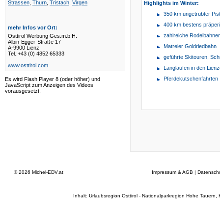
Strassen
,
Thurn
,
Tristach
,
Virgen
Highlights im Winter:
350 km ungetrübter Pi
400 km bestens präperi
mehr Infos vor Ort:
zahlreiche Rodelbahne
Osttirol Werbung Ges.m.b.H.
Albin-Egger-Straße 17
Matreier Goldriedbahn
A-9900 Lienz
Tel.:+43 (0) 4852 65333
geführte Skitouren, S
www.osttirol.com
Langlaufen in den Lien
Pferdekutschenfahrten
Es wird Flash Player 8 (oder höher) und
JavaScript zum Anzeigen des Videos
vorausgesetzt.
© 2026
Michel-EDV.at
Impressum & AGB
|
Datensch
Inhalt: Urlaubsregion Osttirol - Nationalparkregion Hohe Tauern,