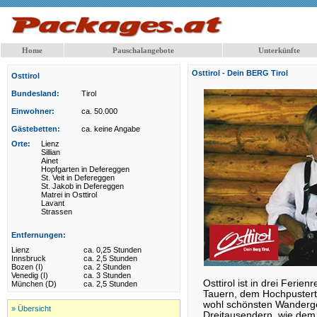
Home
Pauschalangebote
Unterkünfte
Osttirol - Dein BERG Tirol
Osttirol
Bundesland:
Tirol
Einwohner:
ca. 50.000
Gästebetten:
ca. keine Angabe
Orte:
Lienz
Sillian
Ainet
Hopfgarten in Defereggen
St. Veit in Defereggen
St. Jakob in Defereggen
Matrei in Osttirol
Lavant
Strassen
Entfernungen:
Lienz
ca. 0,25 Stunden
Innsbruck
ca. 2,5 Stunden
Bozen (I)
ca. 2 Stunden
Venedig (I)
ca. 3 Stunden
Osttirol ist in drei Ferie
München (D)
ca. 2,5 Stunden
Tauern, dem Hochpustertal
wohl schönsten Wanderge
» Übersicht
Dreitausendern, wie dem