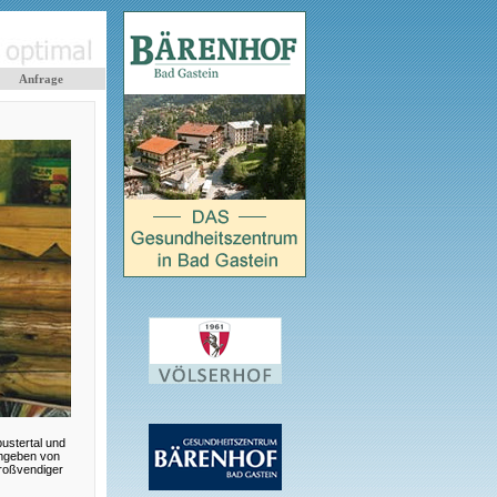
Anfrage
pustertal und
umgeben von
roßvendiger