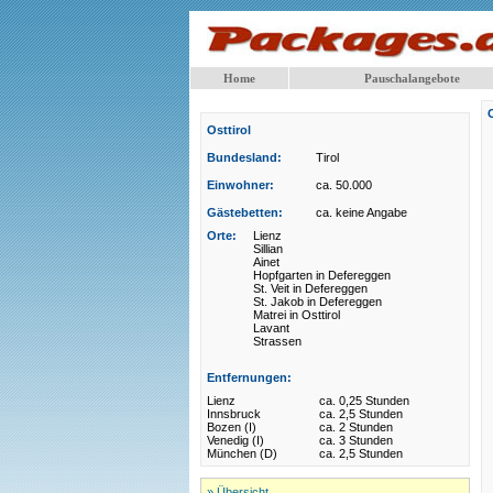
Home
Pauschalangebote
Osttirol
Bundesland:
Tirol
Einwohner:
ca. 50.000
Gästebetten:
ca. keine Angabe
Orte:
Lienz
Sillian
Ainet
Hopfgarten in Defereggen
St. Veit in Defereggen
St. Jakob in Defereggen
Matrei in Osttirol
Lavant
Strassen
Entfernungen:
Lienz
ca. 0,25 Stunden
Innsbruck
ca. 2,5 Stunden
Bozen (I)
ca. 2 Stunden
Venedig (I)
ca. 3 Stunden
München (D)
ca. 2,5 Stunden
» Übersicht