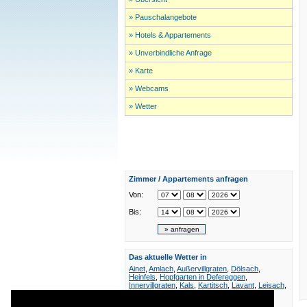
» Pauschalangebote
» Hotels & Appartements
» Unverbindliche Anfrage
» Karte
» Webcams
» Wetter
Zimmer / Appartements anfragen
Von:
Bis:
Das aktuelle Wetter in
Ainet
,
Amlach
,
Außervillgraten
,
Dölsach
,
Heinfels
,
Hopfgarten in Defereggen
,
Innervillgraten
,
Kals
,
Kartitsch
,
Lavant
,
Leisach
,
Lienz
,
Matrei in Osttirol
,
Nußdorf-Debant
,
Obertilliach
,
Prägraten
,
Sillian
,
St. Jakob in