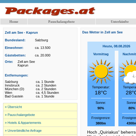
Home
Pauschalangebote
Unterkünfte
Das Wetter in Zell am See
Zell am See - Kaprun
Bundesland:
Salzburg
Heute, 08.08.2026
Einwohner:
ca. 13.500
Vormittag
Nachmit
Gästebetten:
ca. 20.000
Orte:
Zell am See
Kaprun
Entfernungen:
Salzburg
ca. 1 Stunde
Innsbruck
ca. 2 Stunden
Temperatur:
Temperat
München (D)
ca. 2 Stunden
18°C
28°
Wien
ca. 4,5 Stunden
Bad Gastein
ca. 1 Stunde
Sonne:
Sonne
» Übersicht
90%
80%
» Pauschalangebote
Frostgrenze:
Frostgre
» Hotels & Appartements
3800m
4300
» Unverbindliche Anfrage
Hoch „Quiriakus“ beherrs