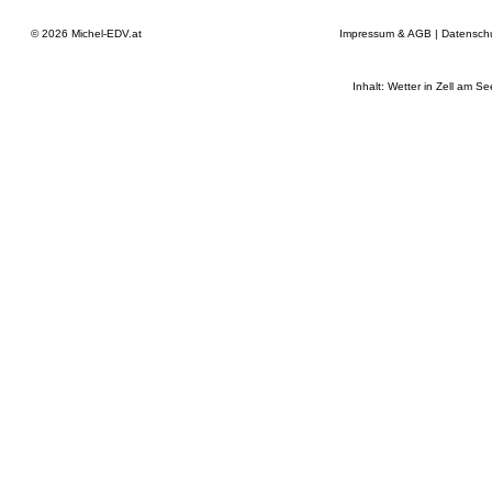
© 2026
Michel-EDV.at
Impressum & AGB
|
Datensch
Inhalt: Wetter in Zell am S