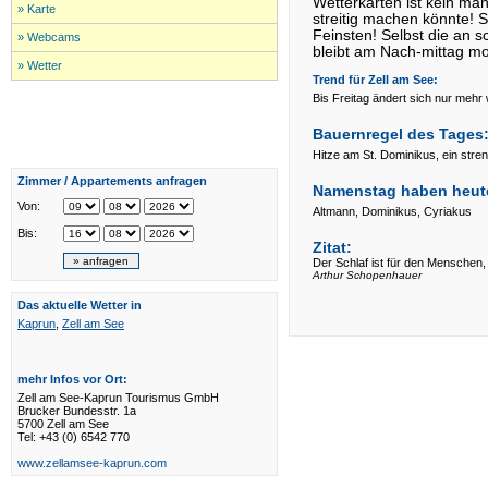
Wetterkarten ist kein mä
» Karte
streitig machen könnte!
Feinsten! Selbst die an
» Webcams
bleibt am Nach-mittag mo
» Wetter
Trend für
Zell am See:
Bis Freitag ändert sich nur mehr
Bauernregel des Tages
Hitze am St. Dominikus, ein str
Zimmer / Appartements anfragen
Namenstag haben heut
Von:
Altmann, Dominikus, Cyriakus
Bis:
Zitat:
Der Schlaf ist für den Menschen,
Arthur Schopenhauer
Das aktuelle Wetter in
Kaprun
,
Zell am See
mehr Infos vor Ort:
Zell am See-Kaprun Tourismus GmbH
Brucker Bundesstr. 1a
5700 Zell am See
Tel: +43 (0) 6542 770
www.zellamsee-kaprun.com