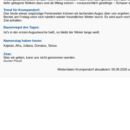
tiefer gelegene Wolken dazu und ab Mittag setzen – voraussichtlich gewittrige – Schauer e
Trend für
Krumpendorf:
Das heute etwas ungünstige Ferienwetter können wir lachenden Auges über uns ergehen 
Bereits am Freitag setzt sich nämlich wieder freundliches Wetter durch. Es wird auch noch
Zeit anhalten.
Bauernregel des Tages:
Ist's in der ersten Augustwoche heiß, so bleibt der Winter lange weiß.
Namenstag haben heute:
Kajetan, Afra, Juliana, Donatus, Sixtus
Zitat:
Was wir geben, kann uns nicht genommen werden.
Gunter Preuß
Wetterdaten Krumpendorf aktualisiert: 06.08.2026 