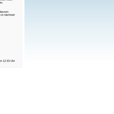
in.
lassen:
 in nächster
um 12:33 Uhr