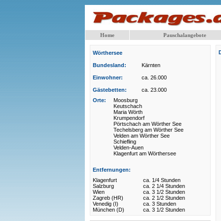
Home
Pauschalangebote
Wörthersee
Bundesland:
Kärnten
Einwohner:
ca. 26.000
Gästebetten:
ca. 23.000
Orte:
Moosburg
Keutschach
Maria Wörth
Krumpendorf
Pörtschach am Wörther See
Techelsberg am Wörther See
Velden am Wörther See
Schiefling
Velden-Auen
Klagenfurt am Wörthersee
Entfernungen:
Klagenfurt
ca. 1/4 Stunden
Salzburg
ca. 2 1/4 Stunden
Wien
ca. 3 1/2 Stunden
Zagreb (HR)
ca. 2 1/2 Stunden
Venedig (I)
ca. 3 Stunden
München (D)
ca. 3 1/2 Stunden