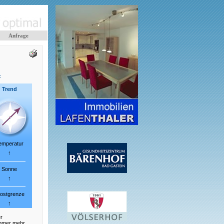
Anfrage
:
Trend
emperatur
↑
Sonne
↑
ostgrenze
↑
r
immer mehr