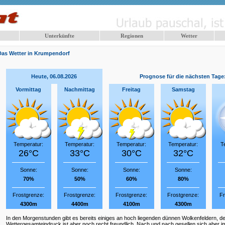
Unterkünfte
Regionen
Wetter
Das Wetter in Krumpendorf
Heute, 06.08.2026
Prognose für die nächsten Tage
Vormittag
Nachmittag
Freitag
Samstag
Temperatur:
Temperatur:
Temperatur:
Temperatur:
T
26°C
33°C
30°C
32°C
Sonne:
Sonne:
Sonne:
Sonne:
70%
50%
60%
80%
Frostgrenze:
Frostgrenze:
Frostgrenze:
Frostgrenze:
Fr
4300m
4400m
4100m
4300m
In den Morgenstunden gibt es bereits einiges an hoch liegenden dünnen Wolkenfeldern, de
Wettergesamteindruck ist aber noch recht freundlich. Nach und nach gesellen sich aber 