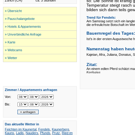
Zürich (CH)
ca. 3 Stunden
so: Die Sonne ist kräftig
Temperatur steigt rasch u
bilden sich dann teils gew
» Übersicht
Trend für
Fendels:
» Pauschalangebote
Am Samstag setzt sich ein langle
die erfreulichste Botschaft im We
» Hotels & Appartements
Bauernregel des Tages
» Unverbindliche Anfrage
Ist's in der ersten Augustwoche h
» Karte
Namenstag haben heut
» Webcams
Kajetan, Afra, Juliana, Donatus, S
» Wetter
Zitat:
An einem edlen Pferd schätzt man
Konfuzius
Zimmer / Appartements anfragen
Von:
Bis:
Das aktuelle Wetter in
Feichten im Kaunertal
,
Fendels
,
Kaunerberg
,
Kauns
,
Ladis
,
Nauders
,
Pfunds
,
Prutz
,
Ried im