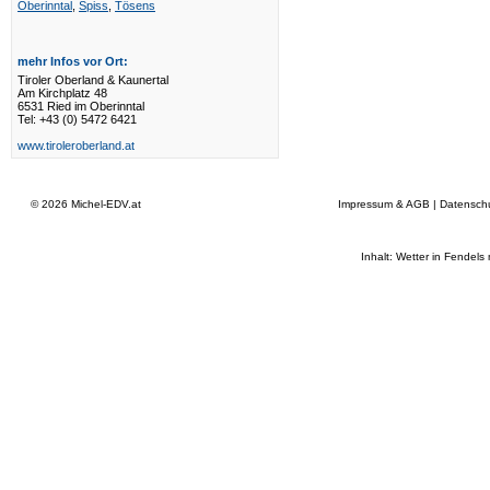
Oberinntal
,
Spiss
,
Tösens
mehr Infos vor Ort:
Tiroler Oberland & Kaunertal
Am Kirchplatz 48
6531 Ried im Oberinntal
Tel: +43 (0) 5472 6421
www.tiroleroberland.at
© 2026
Michel-EDV.at
Impressum & AGB
|
Datensch
Inhalt: Wetter in Fendels