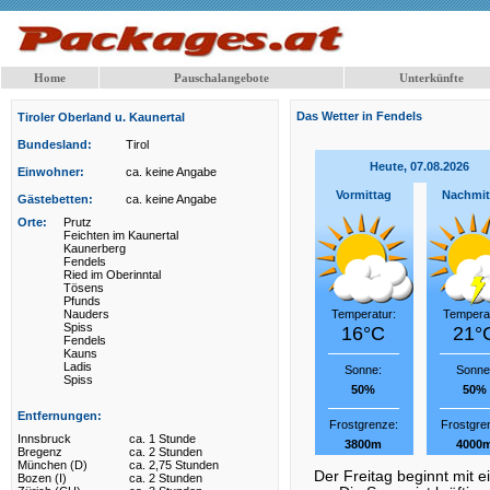
Home
Pauschalangebote
Unterkünfte
Das Wetter in Fendels
Tiroler Oberland u. Kaunertal
Bundesland:
Tirol
Heute, 07.08.2026
Einwohner:
ca. keine Angabe
Vormittag
Nachmit
Gästebetten:
ca. keine Angabe
Orte:
Prutz
Feichten im Kaunertal
Kaunerberg
Fendels
Ried im Oberinntal
Tösens
Pfunds
Nauders
Temperatur:
Temperat
Spiss
16°C
21°
Fendels
Kauns
Ladis
Sonne:
Sonne
Spiss
50%
50%
Entfernungen:
Frostgrenze:
Frostgre
Innsbruck
ca. 1 Stunde
3800m
4000
Bregenz
ca. 2 Stunden
München (D)
ca. 2,75 Stunden
Der Freitag beginnt mit e
Bozen (I)
ca. 2 Stunden