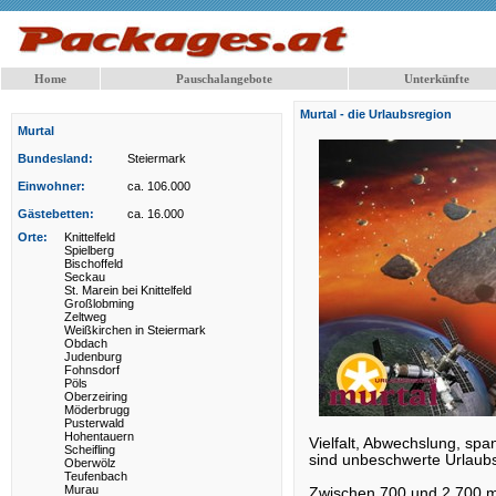
Home
Pauschalangebote
Unterkünfte
Murtal - die Urlaubsregion
Murtal
Bundesland:
Steiermark
Einwohner:
ca. 106.000
Gästebetten:
ca. 16.000
Orte:
Knittelfeld
Spielberg
Bischoffeld
Seckau
St. Marein bei Knittelfeld
Großlobming
Zeltweg
Weißkirchen in Steiermark
Obdach
Judenburg
Fohnsdorf
Pöls
Oberzeiring
Möderbrugg
Pusterwald
Hohentauern
Vielfalt, Abwechslung, spa
Scheifling
sind unbeschwerte Urlau
Oberwölz
Teufenbach
Murau
Zwischen 700 und 2.700 m 