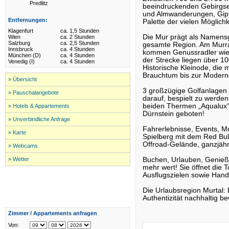
Predlitz
beeindruckenden Gebirgse
und Almwanderungen, Gipfel
Entfernungen:
Palette der vielen Möglichk
Klagenfurt
ca. 1,5 Stunden
Die Mur prägt als Namensg
Wien
ca. 2 Stunden
Salzburg
ca. 2,5 Stunden
gesamte Region. Am Murr
Innsbruck
ca. 4 Stunden
kommen Genussradler wie au
München (D)
ca. 4 Stunden
der Strecke liegen über 10
Venedig (I)
ca. 4 Stunden
Historische Kleinode, die m
Brauchtum bis zur Modern
» Übersicht
3 großzügige Golfanlagen 
» Pauschalangebote
darauf, bespielt zu werd
beiden Thermen „Aqualux“
» Hotels & Appartements
Dürnstein geboten!
» Unverbindliche Anfrage
Fahrerlebnisse, Events, Mo
» Karte
Spielberg mit dem Red Bul
Offroad-Gelände, ganzjähri
» Webcams
» Wetter
Buchen, Urlauben, Genie
mehr wert! Sie öffnet die
Ausflugszielen sowie Hand
Die Urlaubsregion Murtal: 
Authentizität nachhaltig b
Zimmer / Appartements anfragen
Von: