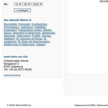
Derzei
Bis:
Das aktuelle Wetter in
Bischoffeld
,
Fohnsdorf
,
Großlobming
,
Hohentauern
,
Judenburg
,
Knittelfeld
,
Krakaudorf
,
Krakauhintermühlen
,
Mühlen
,
Murau
,
Neumarkt in Steiermark
,
Niederwölz
,
Oberwölz
,
Oberzeiring
,
Predlitz
,
Seckau
,
Spielberg
,
St. Georgen ob Murau
,
St.
Lambrecht
,
St. Peter am Kammersberg
,
Weißkirchen in Steiermark
,
Zeltweg
mehr Infos vor Ort:
Urlaubsregion Murtal
Burggasse 3
8750 Judenburg
Tel: +43 (0) 3572 44249
www.murtal.at
© 2026
Michel-EDV.at
Impressum & AGB
|
Datensch