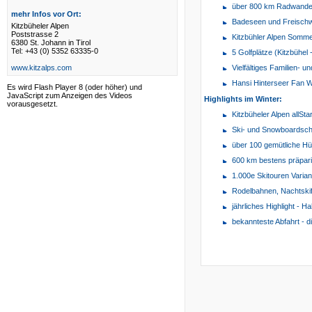
über 800 km Radwander
mehr Infos vor Ort:
Badeseen und Freisch
Kitzbüheler Alpen
Poststrasse 2
Kitzbühler Alpen Somme
6380 St. Johann in Tirol
Tel: +43 (0) 5352 63335-0
5 Golfplätze (Kitzbühe
www.kitzalps.com
Vielfältiges Familien- 
Hansi Hinterseer Fan 
Es wird Flash Player 8 (oder höher) und
JavaScript zum Anzeigen des Videos
Highlights im Winter:
vorausgesetzt.
Kitzbüheler Alpen allSta
Ski- und Snowboardsch
über 100 gemütliche Hü
600 km bestens präpari
1.000e Skitouren Varia
Rodelbahnen, Nachtskif
jährliches Highlight -
bekannteste Abfahrt - di