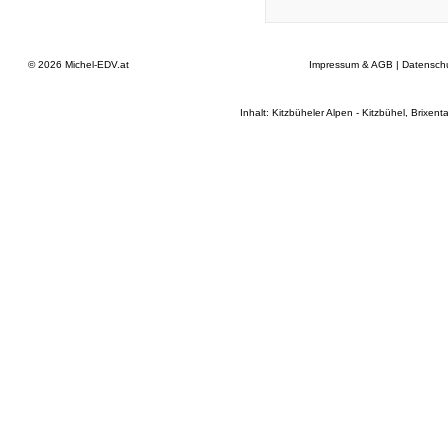
© 2026
Michel-EDV.at
Impressum & AGB
|
Datensch
Inhalt: Kitzbüheler Alpen - Kitzbühel, Brixenta