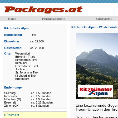
Home
Pauschalangebote
Unterkünfte
Kitzbüheler Alpen - Wo der Winte
Kitzbüheler Alpen
Bundesland:
Tirol
Einwohner:
ca. 29.000
Gästebetten:
ca. 26.000
Orte:
Westendorf
Brixen im Thale
Kirchberg in Tirol
Kitzbühel
Oberndorf in Tirol
Jochberg
St. Johann in Tirol
Kirchdorf in Tirol
Erpfendorf
Entfernungen:
Salzburg
ca. 1,5 Stunden
Innsbruck
ca. 1,5 Stunden
München (D)
ca. 1,5 Stunden
Bozen (I)
ca. 2,25 Stunden
Eine faszinierende Gegen
Zürich (CH)
ca. 5 Stunden
Traum-Urlaub in den Tiro
» Übersicht
Urlaub in den Ferienregio