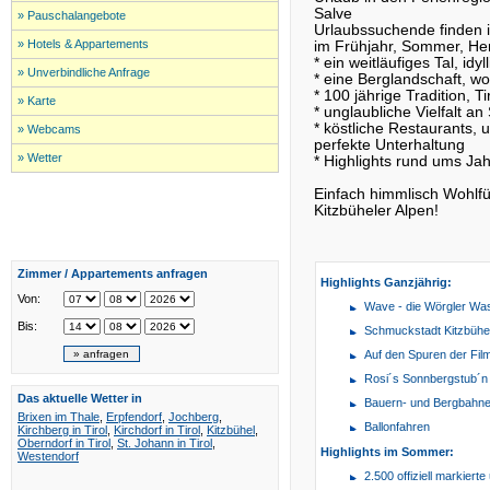
Salve
» Pauschalangebote
Urlaubssuchende finden i
» Hotels & Appartements
im Frühjahr, Sommer, Her
* ein weitläufiges Tal, id
» Unverbindliche Anfrage
* eine Berglandschaft, wo
* 100 jährige Tradition, 
» Karte
* unglaubliche Vielfalt an
* köstliche Restaurants, 
» Webcams
perfekte Unterhaltung
» Wetter
* Highlights rund ums Jah
Einfach himmlisch Wohlfü
Kitzbüheler Alpen!
Zimmer / Appartements anfragen
Highlights Ganzjährig:
Von:
Wave - die Wörgler Wa
Bis:
Schmuckstadt Kitzbühe
Auf den Spuren der Film
Rosi´s Sonnbergstub´n
Das aktuelle Wetter in
Bauern- und Bergbah
Brixen im Thale
,
Erpfendorf
,
Jochberg
,
Ballonfahren
Kirchberg in Tirol
,
Kirchdorf in Tirol
,
Kitzbühel
,
Oberndorf in Tirol
,
St. Johann in Tirol
,
Highlights im Sommer:
Westendorf
2.500 offiziell markier