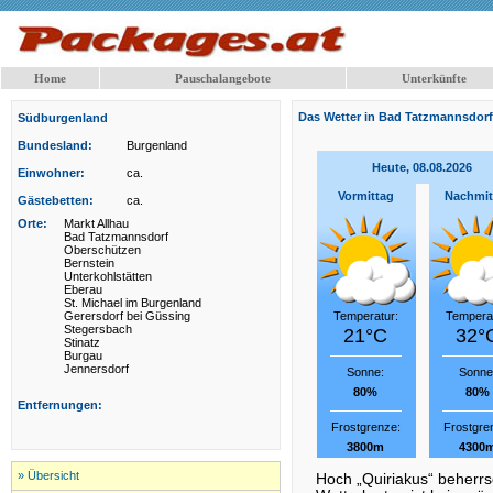
Home
Pauschalangebote
Unterkünfte
Das Wetter in Bad Tatzmannsdorf
Südburgenland
Bundesland:
Burgenland
Heute, 08.08.2026
Einwohner:
ca.
Vormittag
Nachmit
Gästebetten:
ca.
Orte:
Markt Allhau
Bad Tatzmannsdorf
Oberschützen
Bernstein
Unterkohlstätten
Eberau
St. Michael im Burgenland
Gerersdorf bei Güssing
Temperatur:
Temperat
Stegersbach
21°C
32°
Stinatz
Burgau
Jennersdorf
Sonne:
Sonne
80%
80%
Entfernungen:
Frostgrenze:
Frostgre
3800m
4300
» Übersicht
Hoch „Quiriakus“ beherrs