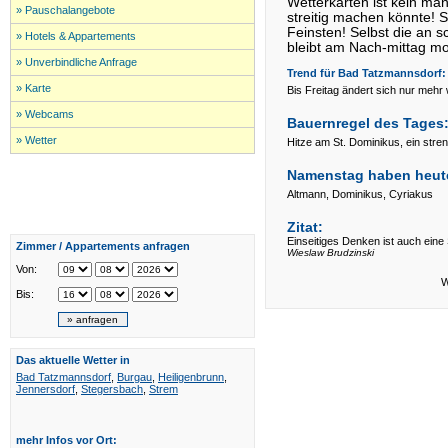
Wetterkarten ist kein mä
» Pauschalangebote
streitig machen könnte!
Feinsten! Selbst die an
» Hotels & Appartements
bleibt am Nach-mittag mo
» Unverbindliche Anfrage
Trend für
Bad Tatzmannsdorf:
» Karte
Bis Freitag ändert sich nur mehr
» Webcams
Bauernregel des Tages
» Wetter
Hitze am St. Dominikus, ein str
Namenstag haben heut
Altmann, Dominikus, Cyriakus
Zitat:
Einseitiges Denken ist auch eine 
Zimmer / Appartements anfragen
Wieslaw Brudzinski
Von:
W
Bis:
Das aktuelle Wetter in
Bad Tatzmannsdorf
,
Burgau
,
Heiligenbrunn
,
Jennersdorf
,
Stegersbach
,
Strem
mehr Infos vor Ort: