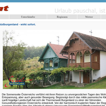
Unterkünfte
Regionen
Wetter
Südburgenland - wirkt sofort.
Die Sonnenseite Österreichs verführt mit ihren Reizen zu unvergesslichen Tagen des Wohl
Entspannung, aber auch gesunder Bewegung. Begünstigt durch das milde pannonische Kli
sanft hügelige Landschaft hat sich die Thermenwelt Burgenland zu einer der führenden
Gesundheitsregionen Österreichs entwickelt. Von der harmonisch kupierten Natur der Reg
sonnigen Norden über das klimatisch ebenso bevorzugte Sonnenland-Mittelburgenland bis 