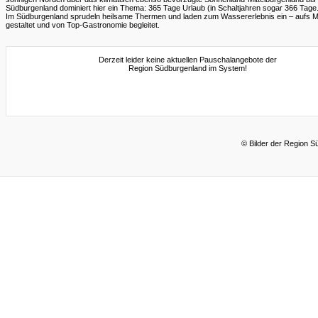
Südburgenland dominiert hier ein Thema: 365 Tage Urlaub (in Schaltjahren sogar 366 Tage..
Im Südburgenland sprudeln heilsame Thermen und laden zum Wassererlebnis ein – aufs 
gestaltet und von Top-Gastronomie begleitet.
Derzeit leider keine aktuellen Pauschalangebote der
Region Südburgenland im System!
© Bilder der Region S