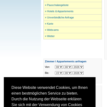
» Pauschalangebote
» Hotels & Appartements
» Unverbindliche Anfrage
» Karte
» Webcams
» Wetter
Zimmer / Appartements anfragen
Von:
Bis:
Diese Website verwendet Cookies, um Ihnen
Das aktuelle Wetter in
Bad Tatzmannsdorf
,
Burgau
,
Heiligenbrunn
,
einen bestmöglichen Service zu bieten.
Jennersdorf
,
Stegersbach
,
Strem
Durch die Nutzung der Webseite erklären
Sie sich mit der Verwendung von Cookies