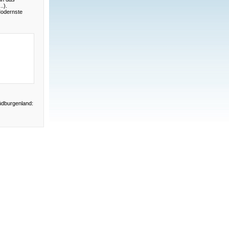
.).
Modernste
üdburgenland: