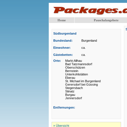
Home
Pauschalangebote
Südburgenland
Bundesland:
Burgenland
Einwohner:
ca.
Gästebetten:
ca.
Orte:
Markt Allhau
Bad Tatzmannsdorf
Oberschützen
Bernstein
Unterkohlstätten
Eberau
St. Michael im Burgenland
Gerersdorf bei Güssing
Stegersbach
Stinatz
Burgau
Jennersdorf
Entfernungen:
» Übersicht