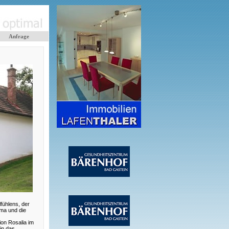
Anfrage
fühlens, der
ma und die
ion Rosalia im
in das