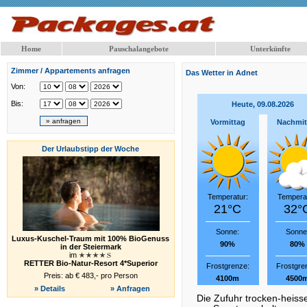
Home
Pauschalangebote
Unterkünfte
Zimmer / Appartements anfragen
Das Wetter in Adnet
Von:
Bis:
Heute, 09.08.2026
Vormittag
Nachmit
Der Urlaubstipp der Woche
Temperatur:
Temperat
21°C
32°
Sonne:
Sonne
Luxus-Kuschel-Traum mit 100% BioGenuss
90%
80%
in der Steiermark
im
RETTER Bio-Natur-Resort 4*Superior
Frostgrenze:
Frostgre
Preis: ab € 483,- pro Person
4100m
4500
» Details
» Anfragen
Die Zufuhr trocken-heisser