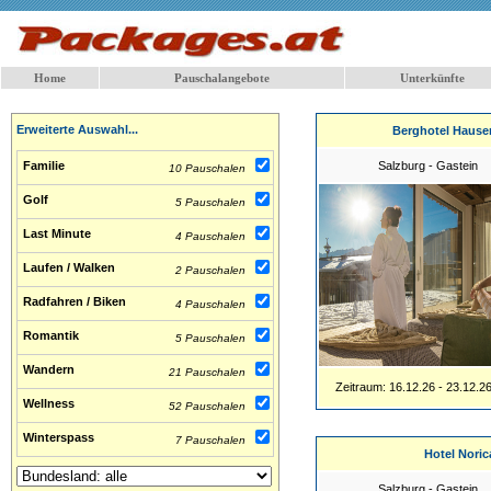
Home
Pauschalangebote
Unterkünfte
Erweiterte Auswahl...
Berghotel Hause
Familie
Salzburg - Gastein
10 Pauschalen
Golf
5 Pauschalen
Last Minute
4 Pauschalen
Laufen / Walken
2 Pauschalen
Radfahren / Biken
4 Pauschalen
Romantik
5 Pauschalen
Wandern
21 Pauschalen
Zeitraum: 16.12.26 - 23.12.2
Wellness
52 Pauschalen
Winterspass
7 Pauschalen
Hotel Noric
Salzburg - Gastein