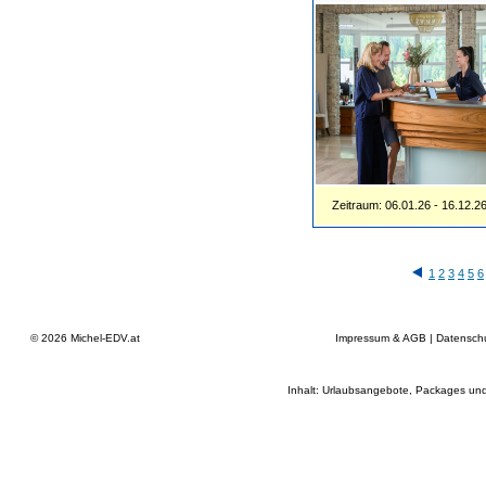
Zeitraum: 06.01.26 - 16.12.2
1
2
3
4
5
6
© 2026
Michel-EDV.at
Impressum & AGB
|
Datensch
Inhalt: Urlaubsangebote, Packages und