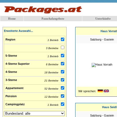
Home
Pauschalangebote
Unterkünfte
Erweiterte Auswahl...
Haus Vorrat
Region
Salzburg - Gastein
1 Betrieb
3 Betriebe
5-Sterne
1 Betrieb
4-Sterne Superior
6 Betriebe
4-Sterne
18 Betriebe
3-Sterne
21 Betriebe
Appartement
52 Betriebe
Wir sprechen:
Pension
12 Betriebe
Campingplatz
1 Betrieb
Haus Seidl
Salzburg - Gastein