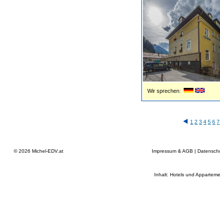
Wir sprechen:
1
2
3
4
5
6
7
© 2026
Michel-EDV.at
Impressum & AGB
|
Datensch
Inhalt: Hotels und Apparteme