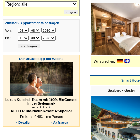
Zimmer / Appartements anfragen
Von:
Bis:
Der Urlaubstipp der Woche
Wir sprechen:
Smart Hote
Salzburg - Gastein
Luxus-Kuschel-Traum mit 100% BioGenuss
in der Steiermark
im
RETTER Bio-Natur-Resort 4*Superior
Preis: ab € 483,- pro Person
» Details
» Anfragen