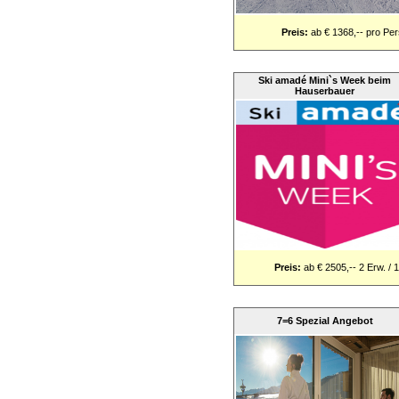
Preis:
ab € 1368,-- pro Pe
Ski amadé Mini`s Week beim
Hauserbauer
Preis:
ab € 2505,-- 2 Erw. / 
7=6 Spezial Angebot