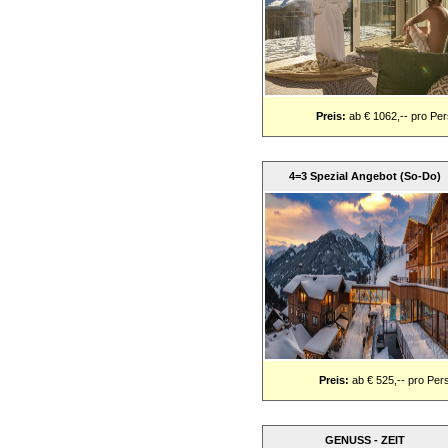
Preis:
ab € 1062,-- pro Pe
4=3 Spezial Angebot (So-Do)
Preis:
ab € 525,-- pro Per
GENUSS - ZEIT