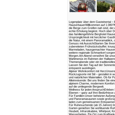
Logenplatz über dem Gasteinertal – 
HauserbauerWillkommen auf 1.080?M
die Berge zum Greifen nah sind, der A
echte Erholung beginnt. Hoch über Do
das familiengeführte Berghotel Hause
Ursprünglichkeit mit herzlicher Gastf
die Natur, mit einem Panoramablick, d
Genuss mit AussichtStarten Sie Ihren
zubereiteten Frühstücksbuffet: knusp
Marmeladen, hausgemachter Hauser
weitere regionale Schmankerl sorgen
Morgen.Am Abend verwöhnt Sie unse
Wahlmenüs im Rahmen der Halbpensi
Themenabende oder ein traditionelles
Lassen Sie den Tag auf der Sonnenter
entspannt ausklingen.
Alpiner Wohnkomfort mit HerzUnsere
Rückzugsorte mit Stil – gestaltet in 
und natürlichen Materialien. Ob für P
Alleinreisende: Bei uns finden Sie e
alpinem Charme, modernem Komfort 
auf die umliegende Bergwelt.
Wellness für jeden AnspruchErleben 
Ebenen – ganz auf Ihre Bedürfnisse 
Für Familien:Unser beheizter Außenpo
und Panoramasaunen sowie großzügi
laden zum gemeinsamen Entspannen
Für Ruhesuchende (ab 15 Jahren):Im 
Garten genießen Sie wohltuende Ruh
Heubett, Infrarotkabine, Whirlpool, 
Wasserbetten. Ein Ort zum Krafttan