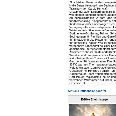
Aktiv bleiben:Unser modern ausgestat
in die Berge bietet optimale Bedingun
Training – von Cardio bis Kraft.
Urlaub, der auch Kindern guttutBei un
willkommen, sondern bestens aufgeho
Außenspielplatz mit Go-Kart-Bahn u
für Abwechslung. Kindgerechte Ausst
Kinderkraxe oder Kinderwagen steht 
Verfügung – für einen entspannten Ur
Wintertraum im GasteinertalDas nah
Dorfgastein–Großarltal, Teil von Ski 
Bedingungen für Familien und Genie
für Einsteiger, breite Pisten für Fort
für gemütliche Pausen.Wer es ruhige
verschneite Landschaft bei einer S
genießt eine Pferdeschlittenfahrt durc
Sommerfrische im GasteinertalDirekt
Wander- und Bikeparadies des Gastei
Natur bei geführten Touren – inklusiv
Gastgeber.Für Wasserratten: Das Sol
33?°C warmen Thermalwasserbadese
Hofgastein laden zum Abtauchen ein.
Gastgeber mit HerzIhre Familie Ro
Hauserbauer-Team freuen sich darauf,
Herzlichkeit, regionalem Genuss und 
verwöhnen.Willkommen auf Ihrem Lo
Gasteinertal!
Aktuelle Pauschalangebote:
E-Bike Erlebnistage