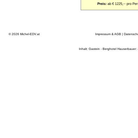
Preis:
ab € 1225,-- pro Pe
© 2026
Michel-EDV.at
Impressum & AGB
|
Datensch
Inhalt: Gastein - Berghotel Hauserbauer: 