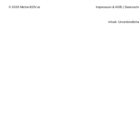
© 2026
Michel-EDV.at
Impressum & AGB
|
Datensch
Inhalt: Unverbindlich