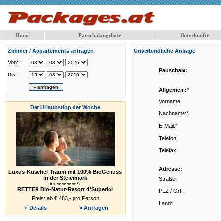
Home
Pauschalangebote
Unterkünfte
Zimmer / Appartements anfragen
Unverbindliche Anfrage
Von:
Pauschale:
Bis:
Allgemein:
*
Vorname:
Der Urlaubstipp der Woche
Nachname:
*
E-Mail:
*
Telefon:
Telefax:
Adresse:
Luxus-Kuschel-Traum mit 100% BioGenuss
in der Steiermark
Straße:
im
RETTER Bio-Natur-Resort 4*Superior
PLZ / Ort:
Preis: ab € 483,- pro Person
Land:
» Details
» Anfragen