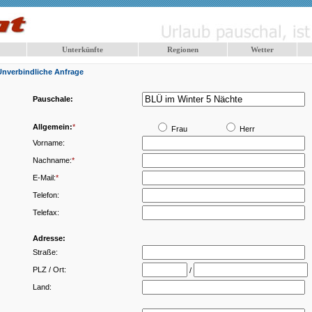
Unterkünfte
Regionen
Wetter
Unverbindliche Anfrage
Pauschale:
Allgemein:
*
Frau
Herr
Vorname:
Nachname:
*
E-Mail:
*
Telefon:
Telefax:
Adresse:
Straße:
PLZ / Ort:
/
Land: