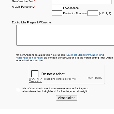
Gewünschte Zeit:
*
Anzahl Personen:
*
Erwachsene
Kinder, im Alter von
(z.B. 1, 4)
Zusätzliche Fragen & Wünsche:
Mit dem Absenden akzeptieren Sie unsere
Datenschutzbestimmungen und
Nutzungsbedingungen
.Sie können der Einwilligung in die Verarbeitung Ihrer Daten
jederzeit widersprechen.
Ich möchte den kostenlosen Newsletter von Packages.at
abonnieren. Nachträgliches Löschen ist jederzeit möglich