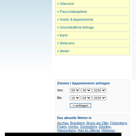
» Übersicht
» Pauschalangebote
» Hotels & Appartements
» Unverbindliche Anfrage
» Karte
» Webcams
» Wetter
Zimmer / Appartements anfragen
Von:
Bis:
Das aktuelle Wetter in
Aschau
,
Bramberg
,
Bruck am Ziller
,
Finkenberg
,
Fügen
,
Gerlos
,
Gerlosberg
,
Ginzling
,
Hainzenberg
,
Hart im Zillertal
,
Hintertux
,
Hippach
,
Hochfügen
,
Hochfügen 1800
,