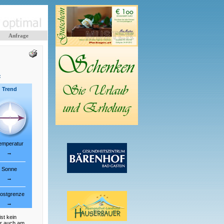
Anfrage
:
Trend
emperatur
→
Sonne
→
ostgrenze
→
st kein
ir auch am