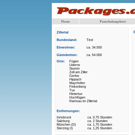
Home
Pauschalangebote
Zillertal
Bundesland:
Tirol
Einwohner:
ca. 34.500
Gästebetten:
ca. 54.000
Orte:
Fügen
Uderns
Stumm
Zell am Ziller
Gerlos
Hippach
Mayrhofen
Finkenberg
Tux
Hintertux
Hochfügen
Ramsau im Zillertal
Entfernungen:
Innsbruck
ca. 0,75 Stunden
Salzburg
ca. 2 Stunden
München (D)
ca. 1,75 Stunden
Sterzing (I)
ca. 1,25 Stunden