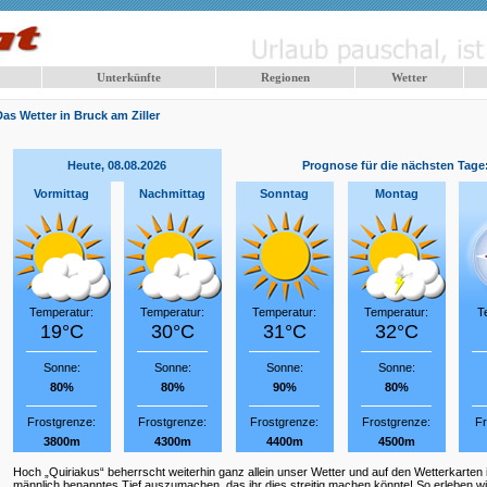
Unterkünfte
Regionen
Wetter
Das Wetter in Bruck am Ziller
Heute, 08.08.2026
Prognose für die nächsten Tage
Vormittag
Nachmittag
Sonntag
Montag
Temperatur:
Temperatur:
Temperatur:
Temperatur:
T
19°C
30°C
31°C
32°C
Sonne:
Sonne:
Sonne:
Sonne:
80%
80%
90%
80%
Frostgrenze:
Frostgrenze:
Frostgrenze:
Frostgrenze:
Fr
3800m
4300m
4400m
4500m
Hoch „Quiriakus“ beherrscht weiterhin ganz allein unser Wetter und auf den Wetterkarten i
männlich benanntes Tief auszumachen, das ihr dies streitig machen könnte! So erleben w