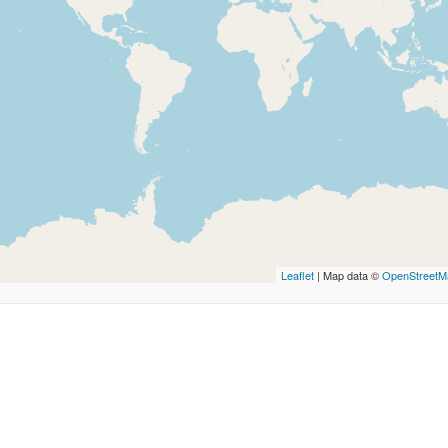
Leaflet
| Map data ©
OpenStreetM