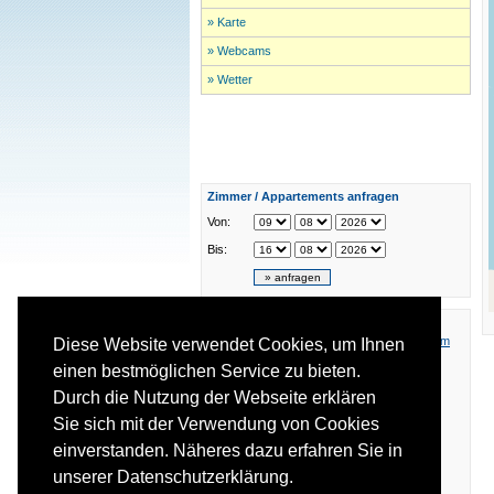
» Karte
» Webcams
» Wetter
Zimmer / Appartements anfragen
Von:
Bis:
Das aktuelle Wetter in
Ellmau
,
Going am Wilden Kaiser
,
Scheffau am
Diese Website verwendet Cookies, um Ihnen
Wilden Kaiser
,
Söll
einen bestmöglichen Service zu bieten.
Durch die Nutzung der Webseite erklären
mehr Infos vor Ort:
Sie sich mit der Verwendung von Cookies
Tourismusverband Wilder Kaiser
Dorf 35
einverstanden. Näheres dazu erfahren Sie in
6352 Ellmau
Tel: +43 (0) 50509
unserer Datenschutzerklärung.