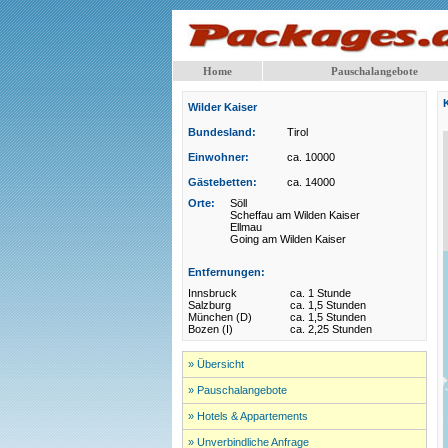
Home
Pauschalangebote
Wilder Kaiser
Bundesland:
Tirol
Einwohner:
ca. 10000
Gästebetten:
ca. 14000
Orte:
Söll
Scheffau am Wilden Kaiser
Ellmau
Going am Wilden Kaiser
Entfernungen:
Innsbruck
ca. 1 Stunde
Salzburg
ca. 1,5 Stunden
München (D)
ca. 1,5 Stunden
Bozen (I)
ca. 2,25 Stunden
» Übersicht
» Pauschalangebote
» Hotels & Appartements
» Unverbindliche Anfrage