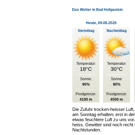
Das Wetter in Bad Hofgastein
Heute, 09.08.2026
Vormittag
Nachmittag
Temperatur:
Temperatur:
18°C
30°C
Sonne:
Sonne:
90%
80%
Frostgrenze:
Frostgrenze:
4100 m
4500 m
Die Zufuhr trocken-heisser Luft, 
am Sonntag erhalten; erst in de
etwas feuchtere Luft zu uns vor
heiss. Gewitter sind noch recht
Nachtstunden.