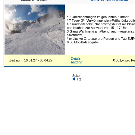
* 7 Übernachtungen im gebuchten Zimmer
* 7 Tage- 3/4 Verwöhnpension-Frühstücksbuffe
Gesundheitsecke, Nachmittagsbuffet mit klein
und Kuchen zur Auswahl von 15 - 17 Uhr
3 Gang Wahlmenü am Abend, auch vegetarisch
Salatbuffet,
* exclusive Ortstaxe pro Person und Tag EUR
0,50 Mobilitätsabgabe
Details
Zeitraum: 10.01.27 - 03.04.27
€ 581,-- pro P
Anfrage
Seiten:
1
2