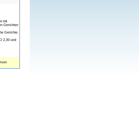
t mit
en Gerichten
e Gerichte,
O 2,30 und
erson