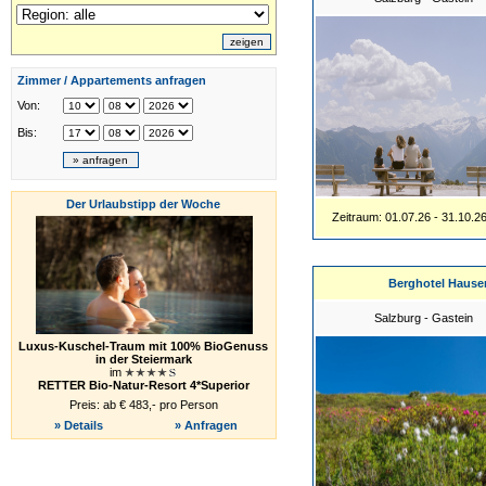
Zimmer / Appartements anfragen
Von:
Bis:
Der Urlaubstipp der Woche
Zeitraum: 01.07.26 - 31.10.2
Berghotel Hause
Salzburg - Gastein
Luxus-Kuschel-Traum mit 100% BioGenuss
in der Steiermark
im
RETTER Bio-Natur-Resort 4*Superior
Preis: ab € 483,- pro Person
» Details
» Anfragen