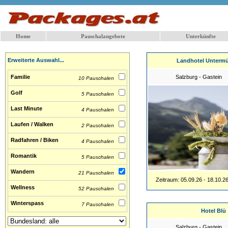
Home
Pauschalangebote
Unterkünfte
Erweiterte Auswahl...
Landhotel Untermü
Familie
Salzburg - Gastein
10 Pauschalen
Golf
5 Pauschalen
Last Minute
4 Pauschalen
Laufen / Walken
2 Pauschalen
Radfahren / Biken
4 Pauschalen
Romantik
5 Pauschalen
Wandern
21 Pauschalen
Zeitraum: 05.09.26 - 18.10.2
Wellness
52 Pauschalen
Winterspass
7 Pauschalen
Hotel Blü
Salzburg - Gastein