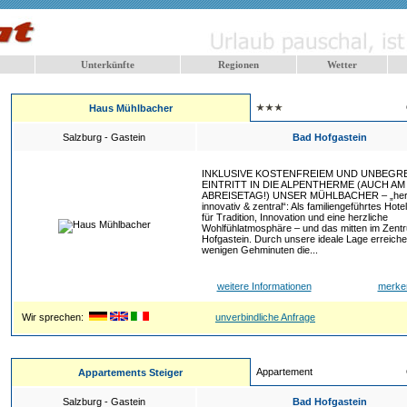
Unterkünfte
Regionen
Wetter
Haus Mühlbacher
Salzburg - Gastein
Bad Hofgastein
INKLUSIVE KOSTENFREIEM UND UNBEGR
EINTRITT IN DIE ALPENTHERME (AUCH AM
ABREISETAG!) UNSER MÜHLBACHER – „herz
innovativ & zentral“: Als familiengeführtes Hote
für Tradition, Innovation und eine herzliche
Wohlfühlatmosphäre – und das mitten im Zent
Hofgastein. Durch unsere ideale Lage erreichen
wenigen Gehminuten die...
weitere Informationen
merke
Wir sprechen:
unverbindliche Anfrage
Appartement
Appartements Steiger
Salzburg - Gastein
Bad Hofgastein