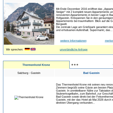
Mit Ende Dezember 2016 eröffnet das „Appar
Steiger“ mit 2 komplett neuen Appartements un
renovierten Appartements in bester Lage in Ba
Hofgastein. Entspannen Sie in den geräumigen
Appartements bei traumhaftem Blick auf die G
Bergwelt.
Die zentrale Lage am Grießpark garantiert ein
und erholsamen Aufenthalt. Supermarkt, das...
weitere Informationen
merke
Wir sprechen:
unverbindliche Anfrage
Thermenhotel Krone
Salzburg - Gastein
Bad Gastein
Das Thermenhotel Krone mit seinen neu renov
Zimmern begrüßt seine Gäste am besten Platz
Gastein. In unmittelbarer Nähe zur Talstation d
Stubnerkogelbahn, zum Bahnhof, zur Geschäft
Bad Gastein sowie direkt bei der Felsentherm
Gastein, mit der das Hotel ab Mai 2026 durch 
direkten Übergang verbunden...