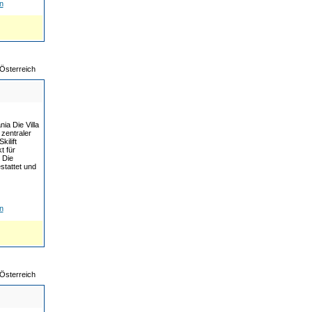
n
Österreich
ia Die Villa
 zentraler
ilift
t für
 Die
tattet und
n
Österreich