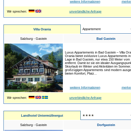
weitere Informationen
merke
Wir sprechen:
unverbindliche Anfrage
Appartement
Villa Orania
Salzburg - Gastein
Bad Gastein
Luxus Appartements in Bad Gastein – Villa Oran
Orania bietet exklusive Luxus Appartements in
Lage in Bad Gastein, nur etwa 150 Meter vom Sk
entfernt. Damit ist sie ein idealer Ausgangspunk
Skiurlaub im Winter und Aktivitäten im Sommer.
großzügigen Appartements sind modern ausges
bieten Komfort, Platz...
weitere Informationen
merke
Wir sprechen:
unverbindliche Anfrage
Landhotel Untermüllnergut
Salzburg - Gastein
Dorfgastein