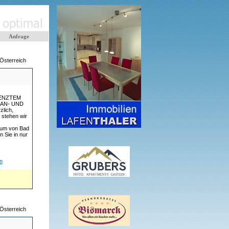
Anfrage
Österreich
ENZTEM
 AN- UND
lich,
l stehen wir
rum von Bad
 Sie in nur
n
Österreich