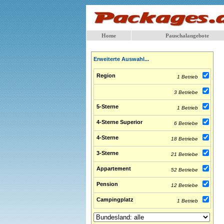
Home
Pauschalangebote
Erweiterte Auswahl...
Region
1 Betrieb
3 Betriebe
5-Sterne
1 Betrieb
4-Sterne Superior
6 Betriebe
4-Sterne
18 Betriebe
3-Sterne
21 Betriebe
Appartement
52 Betriebe
Pension
12 Betriebe
Campingplatz
1 Betrieb