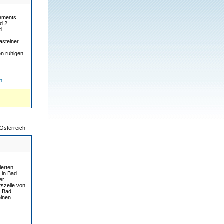
tements
d 2
d
asteiner
en ruhigen
n
Österreich
ierten
 in Bad
er
szeile von
e Bad
einen