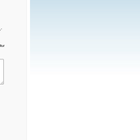
,-
tur