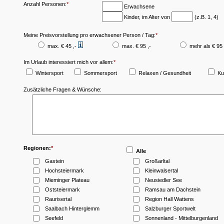
Anzahl Personen:
*
Erwachsene
Kinder, im Alter von
(z.B. 1, 4)
Meine Preisvorstellung pro erwachsener Person / Tag
:
*
max. € 45 ,-
max. € 95 ,-
mehr als € 95 
Im Urlaub interessiert mich vor allem
:
*
Wintersport
Sommersport
Relaxen / Gesundheit
Kul
Zusätzliche Fragen & Wünsche:
Regionen:
*
Alle
Gastein
Großarltal
Hochsteiermark
Kleinwalsertal
Mieminger Plateau
Neusiedler See
Oststeiermark
Ramsau am Dachstein
Raurisertal
Region Hall Wattens
Saalbach Hinterglemm
Salzburger Sportwelt
Seefeld
Sonnenland - Mittelburgenland