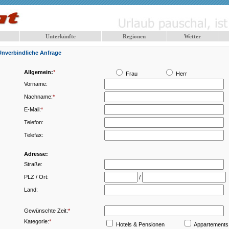
Unterkünfte
Regionen
Wetter
Unverbindliche Anfrage
Allgemein:
*
Frau
Herr
Vorname:
Nachname:
*
E-Mail:
*
Telefon:
Telefax:
Adresse:
Straße:
PLZ / Ort:
/
Land:
Gewünschte Zeit:
*
Kategorie:
*
Hotels & Pensionen
Appartements