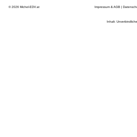
© 2026
Michel-EDV.at
Impressum & AGB
|
Datensch
Inhalt: Unverbindlich