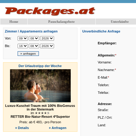
Home
Pauschalangebote
Unterkünfte
Zimmer / Appartements anfragen
Unverbindliche Anfrage
Von:
Empfänger:
Bis:
Allgemein:
*
Vorname:
Der Urlaubstipp der Woche
Nachname:
*
E-Mail:
*
Telefon:
Telefax:
Adresse:
Luxus-Kuschel-Traum mit 100% BioGenuss
in der Steiermark
Straße:
im
RETTER Bio-Natur-Resort 4*Superior
PLZ / Ort:
Preis: ab € 483,- pro Person
Land:
» Details
» Anfragen