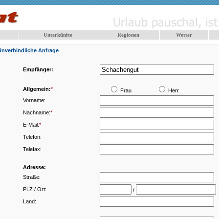
Unterkünfte
Regionen
Wetter
Unverbindliche Anfrage
Empfänger:
Allgemein:
*
Frau
Herr
Vorname:
Nachname:
*
E-Mail:
*
Telefon:
Telefax:
Adresse:
Straße:
PLZ / Ort:
/
Land: