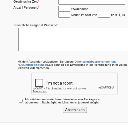
Gewünschte Zeit:
*
Anzahl Personen:
*
Erwachsene
Kinder, im Alter von
(z.B. 1, 4)
Zusätzliche Fragen & Wünsche:
Mit dem Absenden akzeptieren Sie unsere
Datenschutzbestimmungen und
Nutzungsbedingungen
.Sie können der Einwilligung in die Verarbeitung Ihrer Daten
jederzeit widersprechen.
Ich möchte den kostenlosen Newsletter von Packages.at
abonnieren. Nachträgliches Löschen ist jederzeit möglich