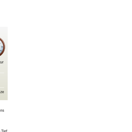
ur
nze
g
uns
 Tief