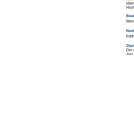
über
Hoch
Baue
Wenn
Name
Edit
Zitat
Der 
Jean