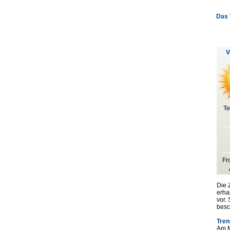
Das 
V
Te
Fr
Die 
erha
vor.
besc
Tren
Am M