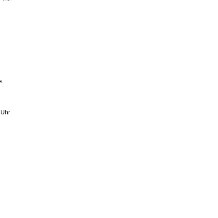
e.
 Uhr