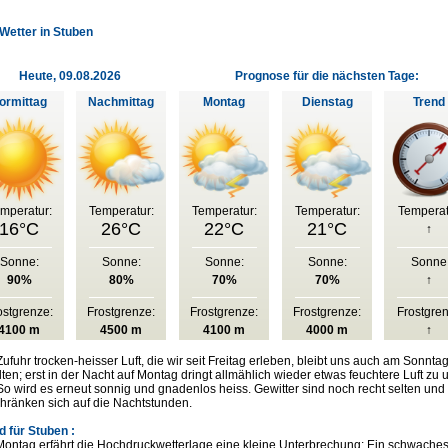
Wetter in Stuben
Heute, 09.08.2026
Prognose für die nächsten Tage:
ormittag
Nachmittag
Montag
Dienstag
Trend
mperatur:
Temperatur:
Temperatur:
Temperatur:
Temperat
16°C
26°C
22°C
21°C
↑
Sonne:
Sonne:
Sonne:
Sonne:
Sonne
90%
80%
70%
70%
↑
ostgrenze:
Frostgrenze:
Frostgrenze:
Frostgrenze:
Frostgre
4100 m
4500 m
4100 m
4000 m
↑
Zufuhr trocken-heisser Luft, die wir seit Freitag erleben, bleibt uns auch am Sonnta
lten; erst in der Nacht auf Montag dringt allmählich wieder etwas feuchtere Luft zu 
 So wird es erneut sonnig und gnadenlos heiss. Gewitter sind noch recht selten und
hränken sich auf die Nachtstunden.
d für
Stuben :
ontag erfährt die Hochdruckwetterlage eine kleine Unterbrechung: Ein schwaches