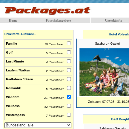
Home
Pauschalangebote
Unterkünfte
Erweiterte Auswahl...
Hotel Völser
Familie
Salzburg - Gastein
10 Pauschalen
Golf
5 Pauschalen
Last Minute
4 Pauschalen
Laufen / Walken
2 Pauschalen
Radfahren / Biken
4 Pauschalen
Romantik
5 Pauschalen
Wandern
21 Pauschalen
Zeitraum: 07.07.26 - 31.10.2
Wellness
52 Pauschalen
Winterspass
7 Pauschalen
B&B Berglif
Salzburg - Gastein